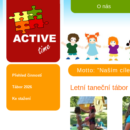
Ac
O nás
Motto: "Naším cíle
Přehled činností
Letní taneční tábo
Tábor 2026
Ke stažení